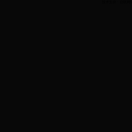
技术支持：启联网络 