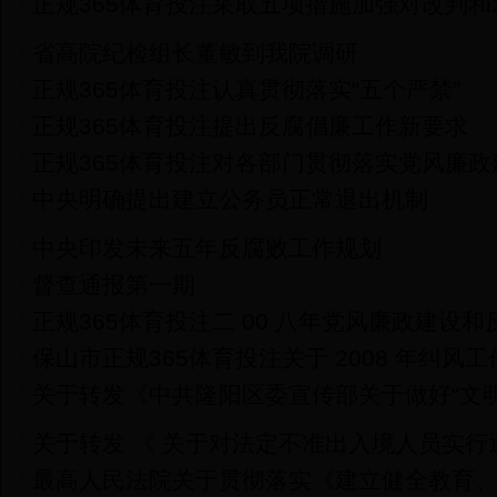
正规365体育投注采取五项措施加强对改判
省高院纪检组长董敏到我院调研
正规365体育投注认真贯彻落实“五个严禁”
正规365体育投注提出反腐倡廉工作新要求
正规365体育投注对各部门贯彻落实党风廉
中央明确提出建立公务员正常退出机制
中央印发未来五年反腐败工作规划
督查通报第一期
正规365体育投注二 00 八年党风廉政建设
保山市正规365体育投注关于 2008 年纠风
关于转发《中共隆阳区委宣传部关于做好“文
关于转发 《 关于对法定不准出入境人员实行
最高人民法院关于贯彻落实《建立健全教育