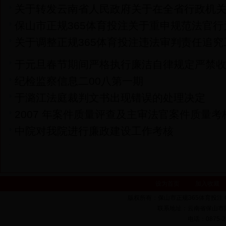
关于转发云南省人民政府关于在全省行政机
保山市正规365体育投注关于重申规范法官
关于调整正规365体育投注违法审判责任追
于元旦春节期间严格执行廉洁自律规定严禁
纪检监察信息二00八第一期
于潞江法庭裁判文书出现错误的处理决定
2007 年案件质量评查及主审法官案件质量
中院对我院进行廉政建设工作考核
设为首页
加入收藏
版权所有：保山市正规365体育投注 Copyrigh
联系地址：云南省保山市隆
电话：0875-22