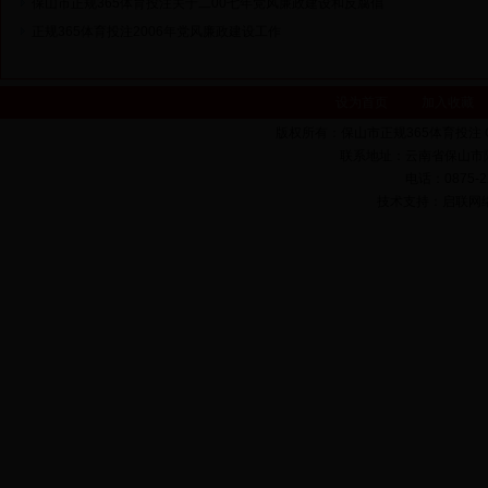
保山市正规365体育投注关于二00七年党风廉政建设和反腐倡
正规365体育投注2006年党风廉政建设工作
设为首页
加入收藏
版权所有：保山市正规365体育投注 Copyrigh
联系地址：云南省保山市隆
电话：0875-22
技术支持：启联网络 