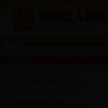
法院简介
工作动态
法律法规
审判实
网站首页
当前位置：
首页
>
队伍建设
>
法院文化建设
>
法院文化建设
公正的理念
党风廉政建设和反腐败工作总结
切实转变领导作风，真抓实干，促进法院各项工作再上新台
法院文化图片展
关于开展“加强作风建设，促进廉洁从政”主题教育活动的
加强人民法院队伍建设是实现司法公正的需要