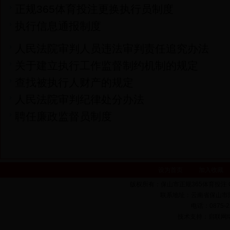
正规365体育投注更换执行员制度
执行信息通报制度
人民法院审判人员违法审判责任追究办法
关于建立执行工作监督制约机制的规定
查找被执行人财产的规定
人民法院审判纪律处分办法
聘任廉政监督员制度
设为首页
加入收藏
版权所有：保山市正规365体育投注 Copyrigh
联系地址：云南省保山市隆
电话：0875-22
技术支持：启联网络 