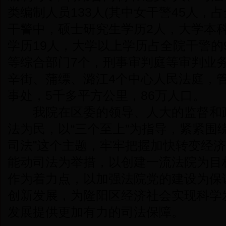
类编制人员133人(其中女干警45人，占
干警中，硕士研究生学历2人，大学本科
学历19人，大学以上学历占全院干警的9
等综合部门7个，刑事审判庭等审判业
辛街、蒲缥、潞江4个中心人民法庭，管
事处，5千多平方公里，86万人口。
我院在区委的领导、人大的监督和政
法为民，以“三个至上”为指导，紧紧围
司法”这个主题，牢牢把握加快转变经
能动司法为举措，以创建一流法院为目
作为着力点，以加强法院党的建设为保
创新发展，为隆阳区经济社会实现科学
发展提供更加有力的司法保障。