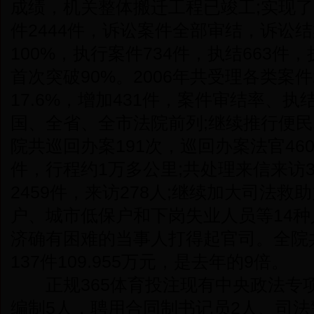
成绩，机关整体搬迁工程已竣工;实现了
件2444件，诉讼案件全部审结，诉讼
100%，执行案件734件，执结663件，
首次突破90%。2006年共受理各类案件
17.6%，增加431件，案件审结率、
国、全省、全市法院前列;继续推行便民
院共巡回办案191次，巡回办案法官460
件，行程约1万多公里;共处理来信来访3
2459件，来访278人;继续加大司法
户、城市低保户和下岗失业人员等14
济确有困难的当事人打得起官司。全院
137件109.955万元，是去年的9倍。
正规365体育投注现有中央政法专项
编制5人，聘用合同制书记员2人、司法