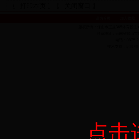
〖 打印本页 〗
〖 关闭窗口 〗
设为首页
加入收藏
版权所有：保山市正规365体育投注 Copyrigh
联系地址：云南省保山市隆
电话：0875-22
技术支持：启联网络 
点击