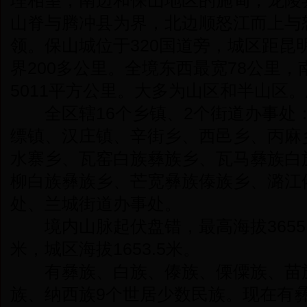
理相望，南边和保山地区的施甸，龙陵
山脊与腾冲县为界，北边顺怒江而上与
领。保山城位于320国道旁，城区距昆
界200多公里。全境东西最宽78公里，
5011平方公里。大多为山区和半山区。
全区辖16个乡镇、2个街道办事处
缥镇、汉庄镇、辛街乡、西邑乡、丙麻
水寨乡、瓦窑白族彝族乡、瓦马彝族白
柳白族彝族乡、芒宽彝族傣族乡、潞江
处、兰城街道办事处。
境内山脉起伏盘错，最高海拔3655.
米，城区海拔1653.5米。
有彝族、白族、傣族、傈僳族、苗族
族、纳西族9个世居少数民族。现在有