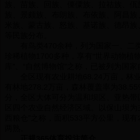
族、苗族、回族、傈僳族、拉祜族、佤
族、景颇族、布朗族、布依族、阿昌族
米族、蒙古族、怒族、基诺族、德昂族
等民族分布。
有鸟类470余种，列为国家一、二类
珍稀植物1700多种，享有“世界动物植
库”、“自然博物馆”之称，已被列为国
全区现有农业耕地68.24万亩，林业用
有林地278.2万亩，森林覆盖率为38.
分，全区大体可分为温和坝区、亚热带
区四个农业自然经济区域。以保山坝为
西粮仓”之称，面积533平方公里，现有
两熟。
正规365体育投注简介