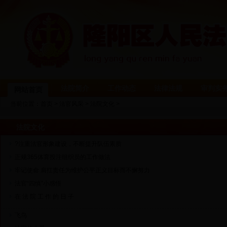
法院简介
工作动态
法律法规
审判实
网站首页
当前位置：
首页
>
法官风采
>
法院文化
>
法院文化
?注重法官形象建设，不断提升队伍素质
正规365体育投注组织员的工作做法
牢记使命 肩扛责任为维护公平正义目标而不懈努力
法官“四慎”小感悟
在 法 院 工 作 的 日 子
飞鸟