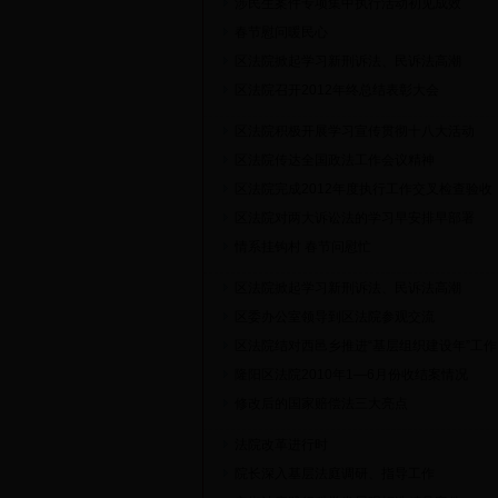
涉民生案件专项集中执行活动初见成效
春节慰问暖民心
区法院掀起学习新刑诉法、民诉法高潮
区法院召开2012年终总结表彰大会
区法院积极开展学习宣传贯彻十八大活动
区法院传达全国政法工作会议精神
区法院完成2012年度执行工作交叉检查验收
区法院对两大诉讼法的学习早安排早部署
情系挂钩村 春节问慰忙
区法院掀起学习新刑诉法、民诉法高潮
区委办公室领导到区法院参观交流
区法院结对西邑乡推进“基层组织建设年”工作
隆阳区法院2010年1—6月份收结案情况
修改后的国家赔偿法三大亮点
法院改革进行时
院长深入基层法庭调研、指导工作