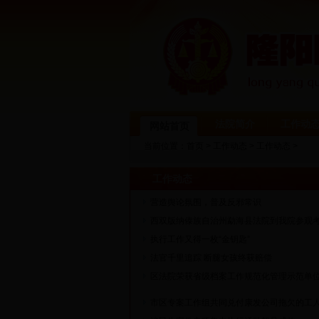
法院简介
工作动
网站首页
当前位置：
首页
>
工作动态
>
工作动态
>
工作动态
营造舆论氛围，普及反邪常识
西双版纳傣族自治州勐海县法院到我院参观
执行工作又得一枚“金钥匙”
法官千里追踪 断腿女孩终获赔偿
区法院荣获省级档案工作规范化管理示范单
市区专案工作组共同兑付康发公司拖欠的工