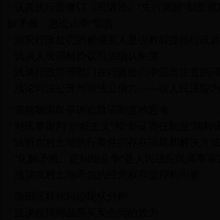
认真执行新修订《民诉法》“先行调解”制度规
解矛盾、息讼止争”职责
治安行政处罚的被侵害人是否有权提起行政
浅谈人民调解协议司法确认制度
浅谈行政管理部门在行政处罚中应当注意的
浅论司法公开与司法公信力——以人民法院
完善我国民事诉讼质证制度的思考
对民事审判“职权主义”和“举证责任制度”两种
浅析农村土地执行案件的存在问题和解决方
“化解矛盾、定纠纷止争”是人民法院民商事审
浅谈农村土地承包的经营权和抵押权问题
隆阳区林权纠纷现状分析
浅谈按揭商品房买卖合同的效力