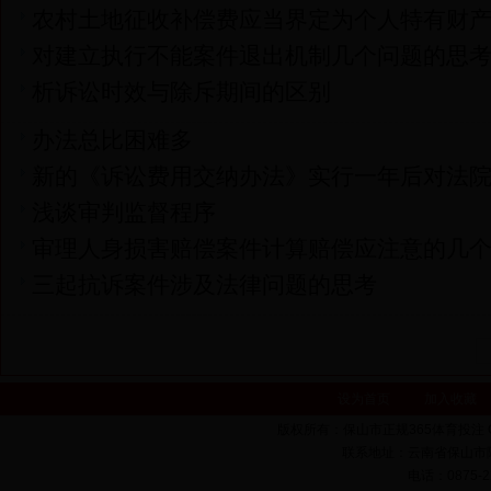
农村土地征收补偿费应当界定为个人特有财
对建立执行不能案件退出机制几个问题的思
析诉讼时效与除斥期间的区别
办法总比困难多
新的《诉讼费用交纳办法》实行一年后对法
浅谈审判监督程序
审理人身损害赔偿案件计算赔偿应注意的几
三起抗诉案件涉及法律问题的思考
设为首页
加入收藏
版权所有：保山市正规365体育投注 Copyrigh
联系地址：云南省保山市隆
电话：0875-22