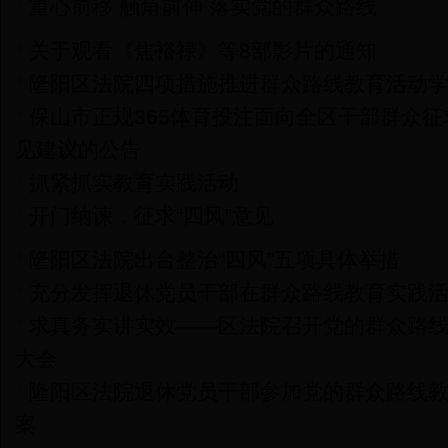
重心前移 触角前伸 落实党的群众路线
关于观看《焦裕禄》等8部影片的通知
隆阳区法院四项措施推进群众路线教育活动
保山市正规365体育投注面向全区干部群众
见建议的公告
抓紧抓实教育实践活动
开门纳谏，征求“四风”意见
隆阳区法院出台整治“四风”五项具体举措
充分发挥退休党员干部在群众路线教育实践
求真务实讲实效——区法院召开党的群众路
大会
隆阳区法院退休党员干部参加党的群众路线
案