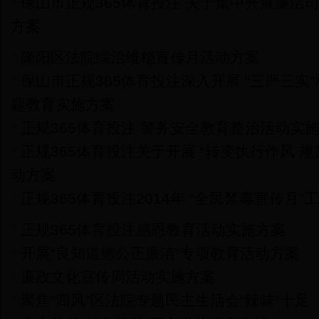
保山市正规365体育投注 关于集中开展廉洁
方案
隆阳区法院综治维稳宣传月活动方案
保山市正规365体育投注深入开展 “三严三实”
题教育实施方案
正规365体育投注 警务安全教育整治活动实
正规365体育投注关于开展 “转变执行作风 
动方案
正规365体育投注2014年 “全民禁毒宣传月
正规365体育投注感恩教育活动实施方案
开展“良知道德公正廉洁”专项教育活动方案
廉政文化宣传周活动实施方案
聚焦“四风”区法院专题民主生活会“辣味”十足