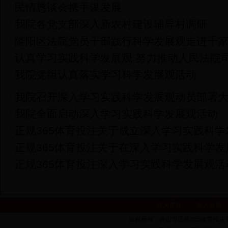
民情恳谈会携手谋发展
我院各党支部深入新农村建设辅导村调研
隆阳区法院党员干部践行科学发展观走进千
认真学习实践科学发展观,努力推动人民法院
我院党组认真落实学习科学发展观活动
我院召开深入学习实践科学发展观动员部署
我院全面启动深入学习实践科学发展观活动
正规365体育投注关于成立深入学习实践科
正规365体育投注关于在深入学习实践科学
正规365体育投注深入学习实践科学发展观
设为首页
加入收藏
版权所有：保山市正规365体育投注 Copyrigh