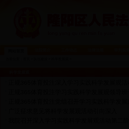
法院简介
工作动态
法律法规
审判实
网站首页
当前位置：
首页
>
队伍建设
>
科学发展观
>
科学发展观
正规365体育投注深入学习实践科学发展观
正规365体育投注学习实践科学发展观领导
正规365体育投注党组召开学习实践科学发展
广泛征求意见将科学发展观活动引向深入
我院召开深入学习实践科学发展观活动第二