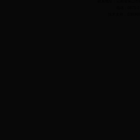
联系地址：云南省保山市隆
电话：0875-22
技术支持：启联网络 