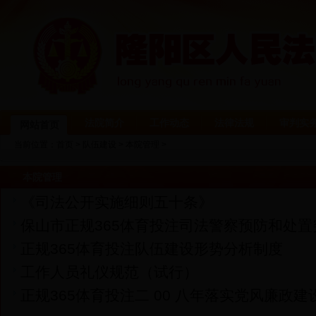
法院简介
工作动态
法律法规
审判实
网站首页
当前位置：
首页
>
队伍建设
>
本院管理
>
本院管理
《司法公开实施细则五十条》
保山市正规365体育投注司法警察预防和处
正规365体育投注队伍建设形势分析制度
工作人员礼仪规范（试行）
正规365体育投注二 00 八年落实党风廉政