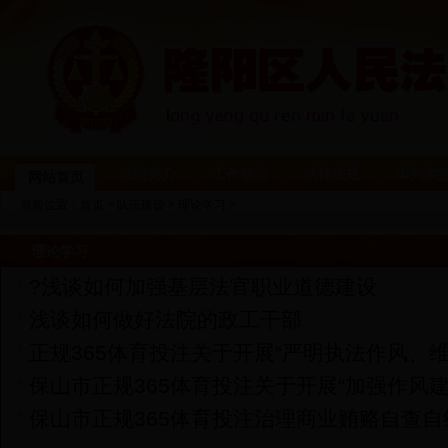
法院简介
工作动态
法律法规
审判实
网站首页
当前位置：
首页
>
队伍建设
>
理论学习
>
理论学习
?浅谈如何加强基层法官职业道德建设
浅谈如何做好法院的政工干部
正规365体育投注关于开展“严明执法作风、
保山市正规365体育投注关于开展“加强作风
保山市正规365体育投注治理商业贿赂自查自