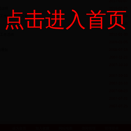
2017-02-07
况说明
2016-02-25
点击进入首页
务工作任务分工方案
2012-05-30
2012-05-30
开工作总结
2012-01-30
2009-01-05
的通知
2008-07-15
2007-11-21
2007-10-10
2007-10-10
2007-10-10
2007-08-23
2007-07-31
2007-07-25
设为首页
加入收藏
网站地图
借阅管理
管理登录