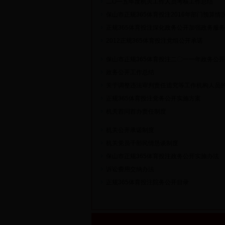
二O一五年度机关工作人员考核工作总结
保山市正规365体育投注2016年部门预算情
正规365体育投注深化政务公开加强政务服
2012正规365体育投注党组公开承诺
保山市正规365体育投注二〇一一年政务公
政务公开工作总结
关于调整违法审判责任追究等工作机构人员
正规365体育投注党务公开实施方案
机关首问首办责任制度
机关公开承诺制度
机关党员干部民情恳谈制度
保山市正规365体育投注政务公开实施办法
诉讼费用交纳办法
正规365体育投注院务公开目录