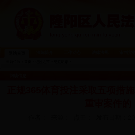
法院简介
工作动态
法律法规
审判实
网站首页
当前位置：
首页
>
纪监之窗
>
纪监动态
>
阅读信息
正规365体育投注采取五项措
重审案件的
作者： 来源： 点击：
发布日期：2009-