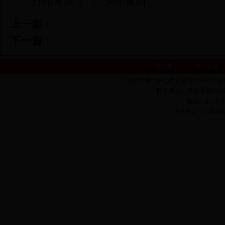
〖 打印本页 〗
〖 关闭窗口 〗
上一篇：
下一篇：
设为首页
加入收藏
版权所有：保山市正规365体育投注 Copyrigh
联系地址：云南省保山市隆
电话：0875-22
技术支持：启联网络 