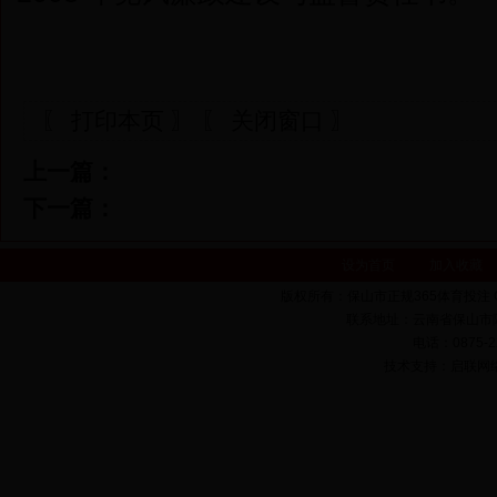
〖 打印本页 〗
〖 关闭窗口 〗
上一篇：
下一篇：
设为首页
加入收藏
版权所有：保山市正规365体育投注 Copyrigh
联系地址：云南省保山市隆
电话：0875-22
技术支持：启联网络 