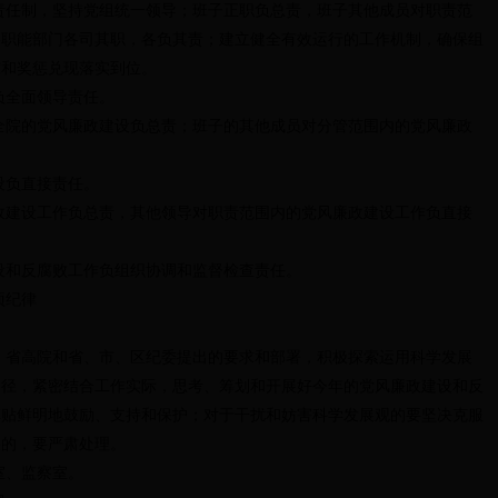
制，坚持党组统一领导；班子正职负总责，班子其他成员对职责范
各职能部门各司其职，各负其责；建立健全有效运行的工作机制，确保组
究和奖惩兑现落实到位。
全面领导责任。
的党风廉政建设负总责；班子的其他成员对分管范围内的党风廉政
负直接责任。
设工作负总责，其他领导对职责范围内的党风廉政建设工作负直接
和反腐败工作负组织协调和监督检查责任。
项纪律
高院和省、市、区纪委提出的要求和部署，积极探索运用科学发展
途径，紧密结合工作实际，思考、筹划和开展好今年的党风廉政建设和反
旗贴鲜明地鼓励、支持和保护；对于干扰和妨害科学发展观的要坚决克服
果的，要严肃处理。
、监察室。