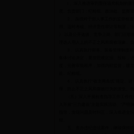
l 、深入推进审判责任追究机制的落
度。负责部门：纪检组、政治处、监察
2 、加强对干部人事工作的监督检查
用、适时考核、经济责任审计等制度，注
》 以及公开选拔、竞争上岗、部门正职
理选人用人上的不正之风和腐败现象。
3 、认真执行财务、装备管理制度和
集体讨论决定，要按照规定招、投标，
度，完善审批程序，加强内部监督，建
处、纪检组。
4 、认真执行“收支两条线”规定。进
理，防止不正之风和腐败行为的发生。
（五）深入开展检查指导工作工作任务
入开展“三力建设”主题实践活动、“严
指导，发现问题及时纠正，深入推进全
组。
五、查办违纪违法案件，继续保持惩