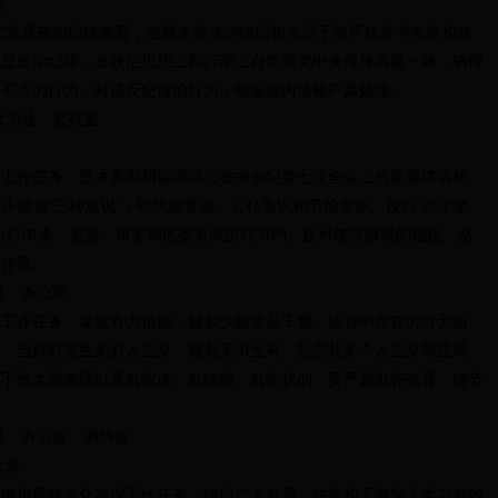
规
是政治纪律教育，监督本院党的组织和党员干部严格遵守党章和党
别是政治纪律，在政治思想上和行动上自觉同党中央保持高度一致，确保
禁不止的行为，对违反纪律的行为，根据党内法规严肃处理。
治处、监察室。
作任务：坚决贯彻胡锦涛同志在中央纪委七次全会上的重要讲话精
步增强“三种意识”，即忧患意识、公仆意识和节俭意识。按照“八个坚
执行中央、省委、市委和区委有关厉行节约、反对铺张浪费的规定，坚
良作风。
、办公室。
作任务：采取有力措施，狠刹少数党员干警、法官中存在的目无组
人、当好好先生的好人主义，狠刹无中生有、乱告状的个人主义等歪风。
、不敢大胆管理以及乱议论、乱猜测、乱告状的，要严肃批评教育，情节
、办公室、调研室。
执法
进廉政文化建设工作任务：组织广大党员、法官和干警深入学习党的