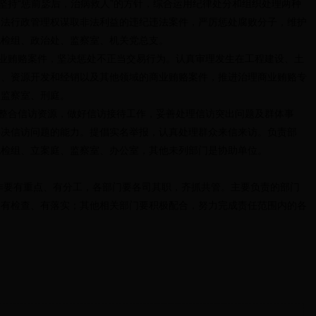
持“惩前毖后，治病救人”的方针，综合运用纪律处分和组织处理两种
司法行政管理权谋取非法利益的违纪违法案件，严厉惩处腐败分子，维护
纪检组、政治处、监察室、机关党总支。
贿赂案件，坚决惩处不正当交易行为。认真审理发生在工程建设、土
购、资源开发和经销以及其他领域的商业贿赂案件，推进治理商业贿赂专
、监察室、刑庭。
合信访资源，做好信访接待工作，妥善处理信访突出问题及群体事
解决信访问题的能力。提倡实名举报，认真处理群众来信来访。负责部
纪检组、立案庭、监察室、办公室，其他未列部门是协助单位。
有重点、有分工，各部门要各司其职，齐抓共管。主要负责的部门
、有检查、有落实；其他相关部门要积极配合，努力完成责任范围内的各