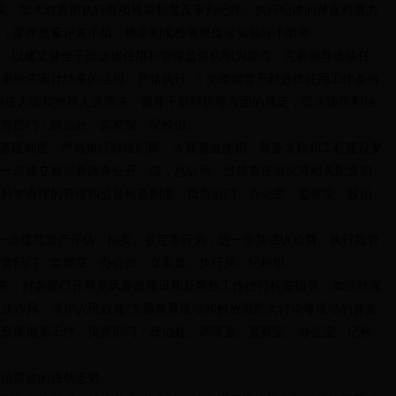
实，加大对贯彻执行各项规章制度及审判纪律、执行纪律的督促检查力
室，案件质量评查小组、规章制度检查督促落实领导小组等。
。以建立健全干部选拔任用和管理监督机制为重点，完善领导选拔任
重经济审计结果的运用，严格执行 《 党政领导干部选拔任用工作条例
拟任人选和推荐人选票决、领导干部辞职等方面的规定，坚决预防和治
负责部门：政治处、监察室、纪检组。
基建制度，严格执行财经纪律。大额资金使用、装备采购和工程建设要
进一步建立和完善政务公开、信．息公示、过错责任追究等相关配套制
立科学合理的管理和监督检查制度。负责部门：办公室、监察室、政治
一步规范资产评估、拍卖、鉴定等行为，进一步加强诉讼费、执行款管
负责部门：监察室、办公室、立案庭、执行局、纪检组。
：对各部门开展党风廉政建设和反腐败工作进行检查指导，加强对深
明执法作风，维护人民权益”主题教育活动和解放思想大讨论等活动的督查
院反腐倡廉工作。负责部门：政治处、调研室、监察室、办公室、纪检
治腐败的强劲态势