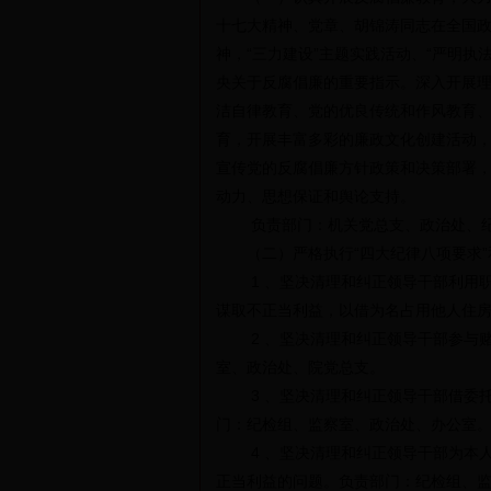
十七大精神、党章、胡锦涛同志在全国
神，“三力建设”主题实践活动、“严明
央关于反腐倡廉的重要指示。深入开展
洁自律教育、党的优良传统和作风教育
育，开展丰富多彩的廉政文化创建活动
宣传党的反腐倡廉方针政策和决策部署
动力、思想保证和舆论支持。
负责部门：机关党总支、政治处、纪
（二）严格执行“四大纪律八项要求”
1 、坚决清理和纠正领导干部利用职
谋取不正当利益，以借为名占用他人住
2 、坚决清理和纠正领导干部参与赌
室、政治处、院党总支。
3 、坚决清理和纠正领导干部借委托
门：纪检组、监察室、政治处、办公室
4 、坚决清理和纠正领导干部为本人
正当利益的问题。负责部门：纪检组、