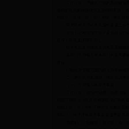
工作任务：严格执行党风廉政建设责任
围内的党风廉政建设负直接领导责任，
织领导、责任分解、责任考核、责任追
院党组对全院的党风廉政建设工作负
党组书记对院领导班子及其成员和全院
建设工作负直接领导责任。
机关党总支对院机关的党风廉政建设
各部门正职领导对本部门的党风廉政建
责任。
纪检组对管辖范围内的党风廉政建设
二、落实科学发展观，维护党的各
（一）全面落实科学发展观
工作任务：按照中纪委、最高法院、省
观指导和推动法院反腐倡廉建设的有效
腐败工作。对于有利于科学发展观的要
和纠正；对违背科学发展观造成严重后
负责部门：纪检组、政治处、办公室