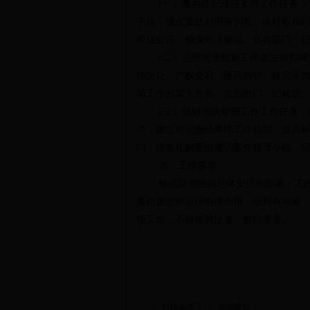
（一）查办违纪违法案件工作任务：坚
手段，重点查处利用审判权、执行权和
司法公正，确保司法廉洁。负责部门：
（二）治理商业贿赂工作依法审判商业
地出让、产权交易、医药购销、政府采
项工作的深入开展。负责部门：纪检组
（三）做好信访举报工作工作任务：整
件，建立和完善经常性工作机制，提高
门：排查化解重信重访案件领导小组、
六、工作要求
根据院党组的总体安排和部署，工作要
要积极发挥组织协调作用，做到有布署
项工作，不得推诱扯皮、敷衍塞责。
〖 打印本页 〗
〖 关闭窗口 〗