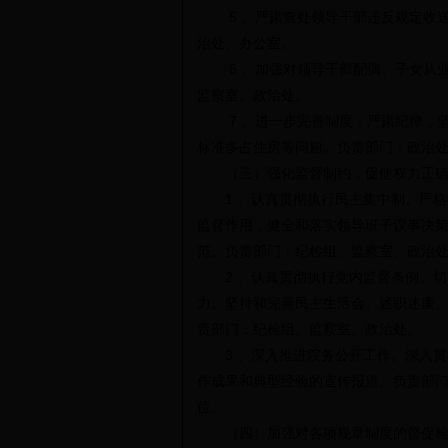
5 、严肃查处领导干部违反规定收送
治处、办公室。
6 、加强对领导干部配偶、子女从业
监察室、政治处。
7 、进一步完善制度，严肃纪律，坚
标准多占住房等问题。负责部门：政治
（三）强化监督制约，促使权力正确
1 、认真贯彻执行民主集中制。严格
监督作用，健全和落实领导班子议事决
范。负责部门：纪检组、监察室、政治
2 、认真贯彻执行党内监督条例。切
力。坚持和完善民主生活会、述职述廉
责部门：纪检组、监察室、政治处。
3 、深入推进院务公开工作。深入贯彻
作成果和典型经验的宣传报道。负责部
位。
（四）加强对各项规章制度的督促检查