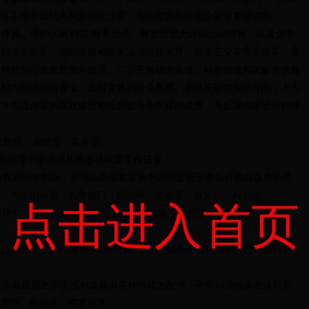
政法工作会议代表和全国大法官、大检察官座谈会上的重要讲话精
执法作风，维护人民利益”教育活动、解放思想大讨论活动材料，以及党中
理想信念教育、党纪条规和国家法律法规教育、社会主义荣辱观教育、廉
、典型示范教育和警示教育。广泛开展职业道德、社会公德和家庭美德教
，努力营造崇尚廉洁、反对腐败的社会氛围。支持正确的舆论导向，大力
，大力宣传党风廉政建设和反腐败斗争取得的成效，为反腐倡廉提供精神
检组、调研室、监察室。
和领导干部廉洁从政各项规定工作任务：
权和职务影响，在商品房买卖置换中以明显低于市场价格或以劣换优
房、汽车的问题。负责部门：纪检组、监察室、政治处、办公室。
点击进入首页
博或以变相赌博等形式收钱敛财的问题。负责部门：纪检组、监察
他人投资证券或其他委托理财的名义获取不正当利益的问题。负责部
。
谋取预期的不正当利益或以各种方式为配偶、子女和其他亲友谋取不
监察室、政治处、院党总支。