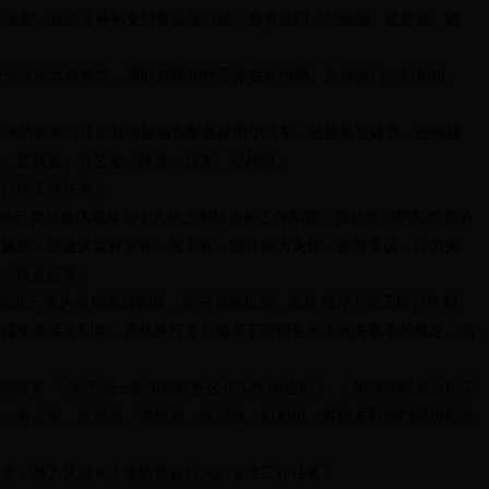
现金、有价证券和支付凭证等问题。负责部门：纪检组、监察室、政
情况的监督检查，及时发现和纠正存在的问题。负责部门：纪检组、
决防止和纠正超标准超编制配备使用小汽车、违规集资建房、违规超
处、监察室、办公室、院党．总支、纪检组。
行使工作任务：
执行党组集体领导与个人分工相结合的工作制度，强化党组织和党员的
策规则，推进决策科学化、民主化，防止权力失控、决策失误、行为失
处、院党总支。
实执行党内各项监督制度，完善监督机制，促使领导干部正确行使权
、诫免谈话等制度，严格执行党员领导干部报告个人有关事项的规定。负
落实 《 关于进一步加强院务公开工作的通知 》 ，加强对院务公开工
门：办公室、监察室、调研室、政治处、纪检组，其他未列部门是协助单
，努力从源头上预防腐败行为的发生工作任务：