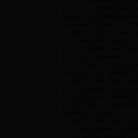
（二）切实维护党章和党内其他法
工作任务：认真开展遵守党的纪律尤其
内其他法规，认真执行党的各项纪律特
政令法令畅通。坚决反对有令不行、有
负责部门：机关党总支、纪检组、政
三、抵制歪风邪气，弘扬新风正气
（一）倡导良好风气，增强三种意识工
神，大力倡导八个方面的良好风气，进一
持，八个反对”的要求，督促各部门认真
决纠正讲排场、比阔气、奢侈挥霍的不
负责部门：纪检组、监察室、政治处
（二）狠杀歪风邪气，惩治不良行为工
织、目无纪律的自由主义，狠刹怕得罪
对上有政策下有对策、不认真履行职责
严重的要依纪依法追究责任。
负责部门：纪检组、监察室、政治处
四、加强队伍教育管理，促进廉洁
（一）认真开展反腐倡廉教育，大力推