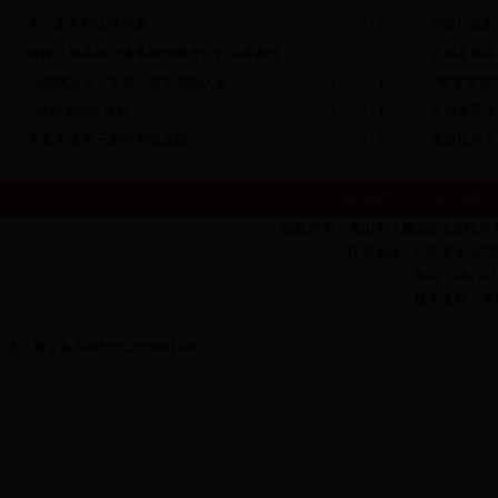
中介服务的法律关系
( 08-01 )
较重行政处
碰撞并非承担交通事故侵权责任的必要条件
( 08-01 )
盗窃案件中
浅谈继父母子女间扶养关系的认定
( 08-01 )
?蒋某某诉
?股东知情权评析
( 08-01 )
车内乘客甩
本案不适用一事不再理原则
( 08-01 )
变更抚养关
设为首页
加入收藏
版权所有：保山市正规365体育投注 Copyrigh
联系地址：云南省保山市隆
电话：0875-22
技术支持：华亿科
滇公网安备 53050202000014号