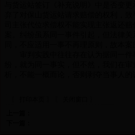
与货运站签订《补充说明》中是否变更
弃了对保山货运站请求赔偿的权利，致
司主张代位求偿权不能实现主张返还赔
案。纠纷虽系同一事件引起，但法律关
同，不应适用一事不再理原则，故本案
审判实践中往往存在认为据同一件事
纷，就为同一事实，但不然，我们在审
析，不能一概而论，否则剥夺当事人的
〖 打印本页 〗
〖 关闭窗口 〗
上一篇：
下一篇：