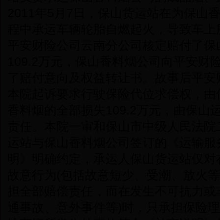
2011年5月7日，保山货运站在为保
程中承运车辆轮胎自燃起火，导致车上
平安财险公司云南分公司核定赔付了保
109.2万元，保山香料烟公司向平安
了赔付意向及权益转让书。故事后平安
本院起诉要求行驶保险代位求偿权，由
香料烟的全部损失109.2万元，由保
责任。本院一审和保山市中级人民法院
运站与保山香料烟公司签订的《运输服
明》明确约定，承运人保山货运站仅对
故意行为(包括故意短少、受潮、放火等
担全部赔偿责任，而在发生不可抗力或
通事故、意外事件等)时，只承担保险