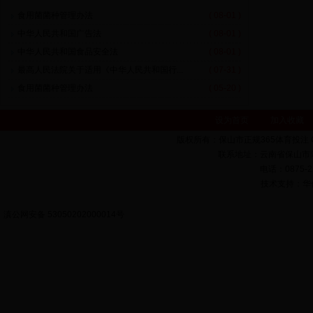
食用菌菌种管理办法
( 08-01 )
中华人民共和国广告法
( 08-01 )
中华人民共和国食品安全法
( 08-01 )
最高人民法院关于适用《中华人民共和国行...
( 07-31 )
食用菌菌种管理办法
( 05-20 )
设为首页
加入收藏
版权所有：保山市正规365体育投注 Copyrigh
联系地址：云南省保山市隆
电话：0875-22
技术支持：华亿科
滇公网安备 53050202000014号