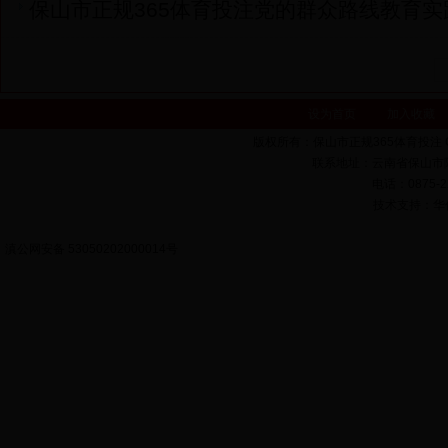
保山市正规365体育投注党的群众路线教育
设为首页
加入收藏
版权所有：保山市正规365体育投注 Copyrigh
联系地址：云南省保山市隆
电话：0875-22
技术支持：华亿科
滇公网安备 53050202000014号