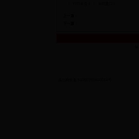
〖 打印本页 〗
〖 关闭窗口 〗
上一篇：
下一篇：
版
滇公网安备 53050202000014号