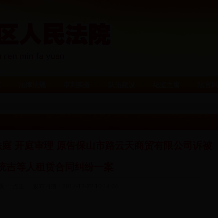
态
法律法规
审判实务
队伍建设
纪监之窗
法官风
第一法庭 开庭审理 原告保山市路云天商贸有限公司诉被
统吉等人租赁合同纠纷一案
源： 点击：
发布日期：2017-12-22 10:14:04