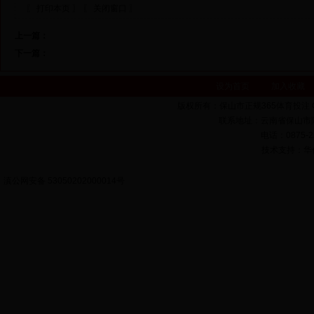
〖 打印本页 〗
〖 关闭窗口 〗
上一篇：
下一篇：
设为首页
加入收藏
版权所有：保山市正规365体育投注 Copyrigh
联系地址：云南省保山市隆
电话：0875-22
技术支持：华亿科
滇公网安备 53050202000014号