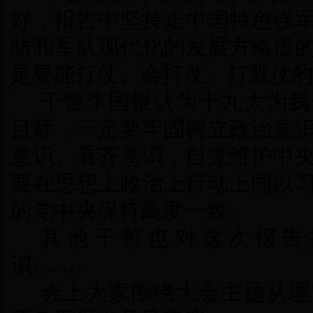
好，报告中坚持走中国特色强
防和军队现代化的发展方略提
是要能打仗、会打仗、打胜仗
干警李国银认为十九大为我
目标，一定要牢固树立政治意
意识、看齐意识，
自觉维护中
要在思想上政治上行动上同以
的党中央保持高度一致。
其他干警也对这次报告
识
……
。
会上大家
围绕大会主题从理