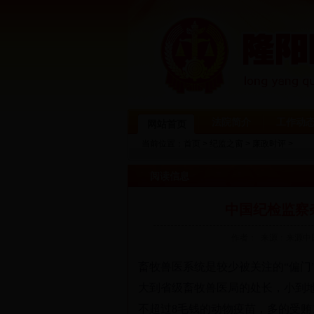
法院简介
工作动
网站首页
当前位置：
首页
>
纪监之窗
>
廉政时评
>
阅读信息
中国纪检监察
作者： 来源：来源中
畜牧兽医系统是较少被关注的“偏门
大到省级畜牧兽医局的处长，小到地
不超过8毛钱的动物疫苗，多的受贿