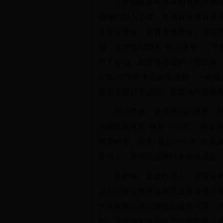
上述腐败案件具有相当的典型
领域的投入力度，专项资金项目越
业开发资金、教育专项资金、卫生
着，这些钱却因为“雁过拔毛”、“
打了折扣。而屡屡暴露的小官巨贪
常常念叨“中央的政策虽好，一到基
基层干部目无法纪、贪婪成性密切
防治腐败、肃清吏治的重要一
住惠民政策的“最后一公里”，将直
和拥护度。负责“最后一公里”政策
部分人，管党治党难以令群众满意
管好钱，也要盯住人，需要各
以向纪检监察机关和司法机关提供
大查处群众身边腐败问题的力度，
到、享受得到全面从严治党和建设清