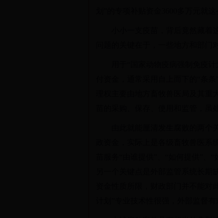
划”的专项补贴资金3600多万元就
小小一支疫苗，背后竟然藏着
问题的关键在于，一些地方和部门对
用于“国家动物疫病强制免疫计
付资金，通常采用自上而下的“条条
理权主要由地方畜牧兽医局及其重
苗的采购、保存、使用和监管，虽
由此就能厘清发生腐败的两个
政资金，实际上是各级畜牧兽医系统
苗服务“由谁提供”、“如何提供”
另一个关键点是外部监管系统长期缺
资金性质所限，财政部门并不能对
计划”专业技术性很强，外部监督有