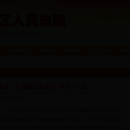
态
法律法规
审判实务
队伍建设
纪监之窗
法官风
杂志：盯紧惠民资金的“最后一公里”
国共产党新闻网 点击：
发布日期：2015-08-01 15:44:31
”，而不久前曝光的湖北省畜牧兽医系统腐败窝案却令人震惊。
市级畜牧兽医局下辖兽医站的站长共27人，凭借一支支最贵
1400多万元，少的贪污数万元。用于“国家动物疫病强制免疫计