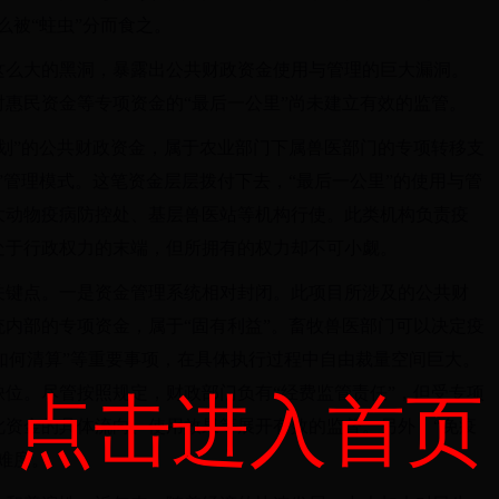
这么被“蛀虫”分而食之。
这么大的黑洞，暴露出公共财政资金使用与管理的巨大漏洞。
惠民资金等专项资金的“最后一公里”尚未建立有效的监管。
划”的公共财政资金，属于农业部门下属兽医部门的专项转移支
”管理模式。这笔资金层层拨付下去，“最后一公里”的使用与管
大动物疫病防控处、基层兽医站等机构行使。此类机构负责疫
处于行政权力的末端，但所拥有的权力却不可小觑。
关键点。一是资金管理系统相对封闭。此项目所涉及的公共财
内部的专项资金，属于“固有利益”。畜牧兽医部门可以决定疫
、“如何清算”等重要事项，在具体执行过程中自由裁量空间巨大。
位。尽管按照规定，财政部门负有“经费监管责任”，但受专项
点击进入首页
此资金的具体流向、使用效果等展开有效的监督。另外，“免疫
难度。