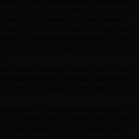
性和普遍性。近年来，随着经济的快速发展，中央加大对民生
来越多、总量越来越大，如低保专项资金、林改专项资金、农
防疫及改造资金等。可在有些地方，老百姓眼巴巴地盼着等
苍蝇分食蛋糕”而不知所终，民生资金因此流失，党的惠民政策被
、蝇害如虎，对群众利益的侵害和感情的挫伤极其严重。群众
层就走样”，正揭示了惠民的“最后一公里”之所以不畅，与一些
相关。
环就是不能放松公共财政资金管理和使用的末端环节。能否看
接影响宏观政策的实施效果，更会影响群众对党和政府的信任度
执行的广大基层干部，也是全面从严治党的重要部分。管不好这
。
种监督方式形成合力。审计监督以财政资金流为主要线索，可
专业性、技术性的信息与数据。纪检监察机关和司法机关应加
及时纠正侵害群众利益的问题，努力让群众看得到、体会得
廉政府的成果。 （赵早早）